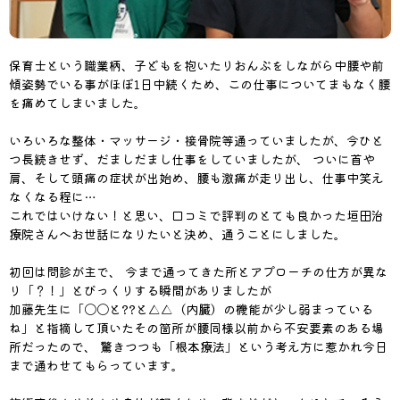
保育士という職業柄、子どもを抱いたりおんぶをしながら中腰や前
傾姿勢でいる事がほぼ1日中続くため、この仕事についてまもなく腰
を痛めてしまいました。
いろいろな整体・マッサージ・接骨院等通っていましたが、今ひと
つ長続きせず、だましだまし仕事をしていましたが、 ついに首や
肩、そして頭痛の症状が出始め、腰も激痛が走り出し、仕事中笑え
なくなる程に…
これではいけない！と思い、口コミで評判のとても良かった垣田治
療院さんへお世話になりたいと決め、通うことにしました。
初回は問診が主で、 今まで通ってきた所とアプローチの仕方が異な
り「？！」とびっくりする瞬間がありましたが
加藤先生に「〇〇と??と△△（内臓）の機能が少し弱まっている
ね」と指摘して頂いたその箇所が腰同様以前から不安要素のある場
所だったので、 驚きつつも「根本療法」という考え方に惹かれ今日
まで通わせてもらっています。